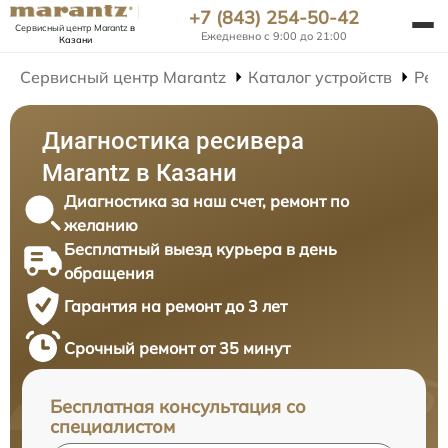
+7 (843) 254-50-42
Сервисный центр Marantz
в
Ежедневно с 9:00 до 21:00
Казани
Сервисный центр Marantz
Каталог устройств
Рем
Диагностика ресивера
Marantz в Казани
Диагностика за наш счет, ремонт по
желанию
Бесплатный выезд курьера в день
обращения
Гарантия на ремонт до 3 лет
Срочный ремонт от 35 минут
Бесплатная консультация со
специалистом